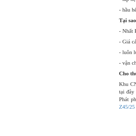
- hầu h
Tại sa
- Nhất 
- Giá c
- luôn 
- vận 
Cho th
Khu CN 
tại đây
Phát ph
Z45/25