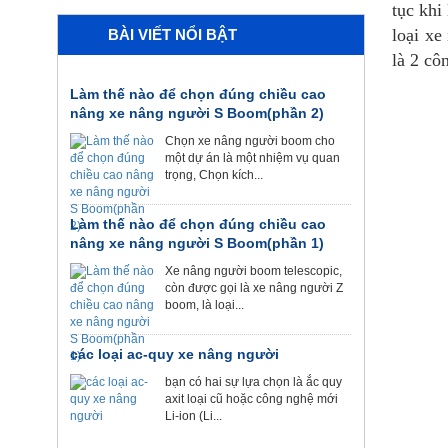
tục khi
loại xe
BÀI VIẾT NỔI BẬT
là 2 cô
Làm thế nào để chọn đúng chiều cao
nâng xe nâng người S Boom(phần 2)
Chọn xe nâng người boom cho
một dự án là một nhiệm vụ quan
trọng, Chọn kích...
Làm thế nào để chọn đúng chiều cao
nâng xe nâng người S Boom(phần 1)
Xe nâng người boom telescopic,
còn được gọi là xe nâng người Z
boom, là loại...
các loại ac-quy xe nâng người
bạn có hai sự lựa chọn là ắc quy
axit loại cũ hoặc công nghệ mới
Li-ion (Li...