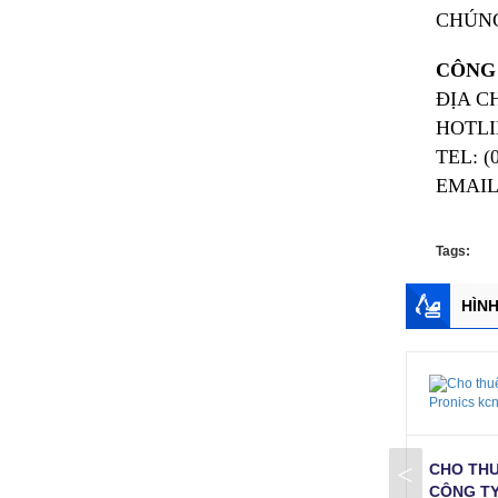
CHÚNG
CÔNG 
ĐỊA C
HOTLIN
TEL: (
EMAI
Tags:
HÌNH
<
CHO THUÊ XE NÂNG NGƯỜI TẠI
CHO THU
KCN THĂNG LONG
CÔNG TY