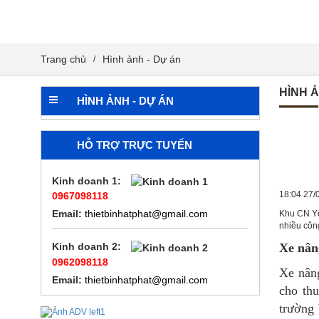
Trang chủ
Hình ảnh - Dự án
/
HÌNH Ả
HÌNH ẢNH - DỰ ÁN
HỖ TRỢ TRỰC TUYẾN
Kinh doanh 1
:
18:04 27/
0967098118
Email:
thietbinhatphat@gmail.com
Khu CN Yê
nhiều công
Kinh doanh 2
:
Xe nân
0962098118
Xe nâng
Email:
thietbinhatphat@gmail.com
cho th
trường 