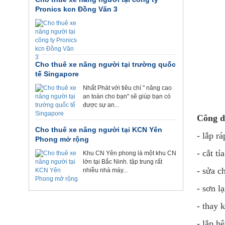
Pronics kcn Đồng Văn 3
Cho thuê xe nâng người tại trường quốc
tế Singapore
Nhất Phát với tiêu chí " nâng cao
an toàn cho bạn" sẽ giúp bạn có
được sự an...
Công d
Cho thuê xe nâng người tại KCN Yên
- lắp r
Phong mở rộng
- cắt t
Khu CN Yên phong là một khu CN
lớn tại Bắc Ninh. tập trung rất
- sửa c
nhiều nhà máy...
- sơn l
- thay 
- lắp h