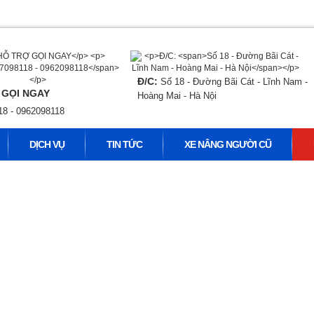
Đ/C:
Số 18 - Đường Bãi Cát - Lĩnh Nam -
 GỌI NGAY
Hoàng Mai - Hà Nội
18 - 0962098118
DỊCH VỤ
TIN TỨC
XE NÂNG NGƯỜI CŨ
HÌNH ẢNH - DỰ ÁN