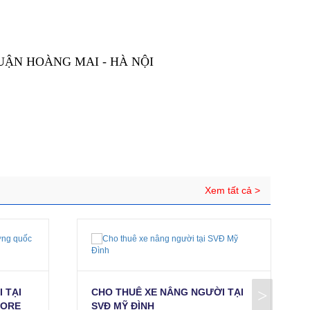
QUẬN HOÀNG MAI - HÀ NỘI
Xem tất cả >
>
 TẠI
CHO THUÊ XE NÂNG NGƯỜI TẠI
PORE
SVĐ MỸ ĐÌNH