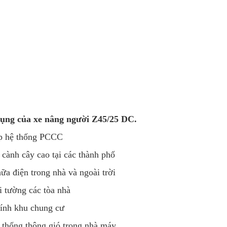
ụng của xe nâng người Z45/25 DC.
áp hệ thống PCCC
ỉa cành cây cao tại các thành phố
hữa điện trong nhà và ngoài trời
ại tường các tòa nhà
kính khu chung cư
ệ thống thông gió trong nhà máy