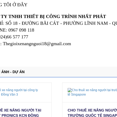
 TÔI Ở ĐÂY
TY TNHH THIẾT BỊ CÔNG TRÌNH NHẤT PHÁT
HỈ: SỐ 18 - ĐƯỜNG BÃI CÁT - PHƯỜNG LĨNH NAM - 
E: 0967 098 118
024)66 577 177
L:
Thegioixenangnguoi18@gmail.com
 ẢNH - DỰ ÁN
Ê XE NÂNG NGƯỜI TẠI
CHO THUÊ XE NÂNG NGƯỜI
 PRONICS KCN ĐỒNG
TRƯỜNG QUỐC TẾ SINGA