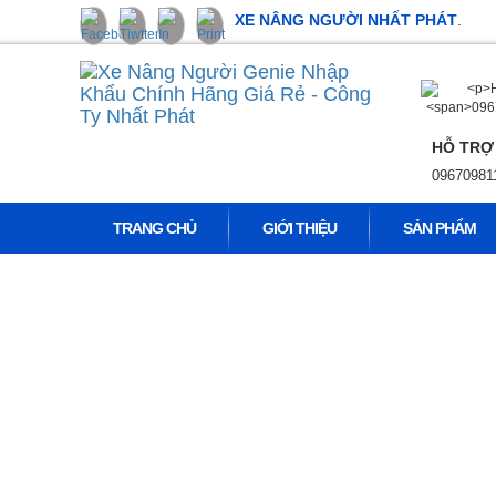
XE NÂNG NGƯỜI NHẤT PHÁT
.
HỖ TRỢ
09670981
TRANG CHỦ
GIỚI THIỆU
SẢN PHẨM