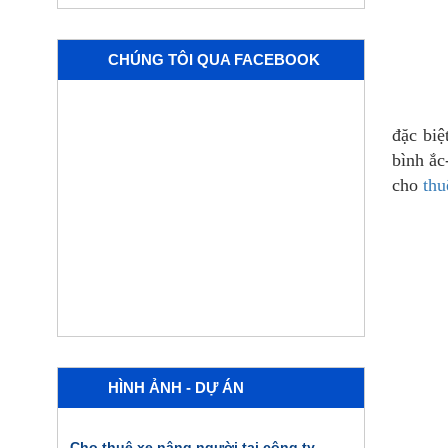
CHÚNG TÔI QUA FACEBOOK
đặc bi
bình ắc
cho
thu
HÌNH ẢNH - DỰ ÁN
Cho thuê xe nâng người tại công ty