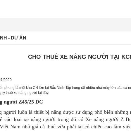
NH - DỰ ÁN
CHO THUÊ XE NÂNG NGƯỜI TẠI K
07/2020
n phong là một khu CN lớn tại Bắc Ninh. tập trung rất nhiều nhà máy lớn của cá nư
 ty thuê xe nâng người tại đây.
g người Z45/25 DC
 người luôn là thiết bị nặng được sử dụng phổ biến những
uê các loại xe nâng người trong đó có Xe nâng người Z 
Việt Nam nhờ giá cả thuê vừa phải lại có chiều cao làm việc l