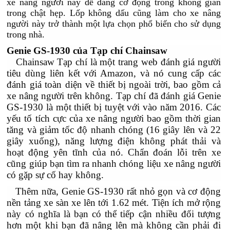
xe nâng người này dễ dàng cơ động
trong không gian
trong chật hẹp. Lốp không dấu cũng làm cho xe nâng
người này trở thành một lựa chọn phổ biến cho sử dụng
trong nhà.
Genie GS-1930 của Tạp chí Chainsaw
Chainsaw Tạp chí là một trang web đánh giá người
tiêu dùng liên kết với Amazon, và nó cung cấp các
đánh giá toàn diện về thiết bị ngoài trời, bao gồm cả
xe nâng người trên không. Tạp chí đã đánh giá Genie
GS-1930 là một thiết bị tuyệt với vào năm 2016. Các
yếu tố tích cực của xe nâng người bao gồm thời gian
tăng và giảm tốc độ nhanh chóng (16 giây lên và 22
giây xuống), năng lượng điện không phát thải và
hoạt động yên tĩnh của nó. Chẩn đoán lỗi trên xe
cũng giúp bạn tìm ra nhanh chóng liệu xe nâng người
có gặp sự cố hay không.
Thêm nữa, Genie GS-1930 rất nhỏ gọn và cơ động
nền tảng xe sàn xe lên tới 1.62 mét. Tiện ích mở rộng
này có nghĩa là bạn có thể tiếp cận nhiều đối tượng
hơn một khi bạn đã nâng lên mà không cần phải đi