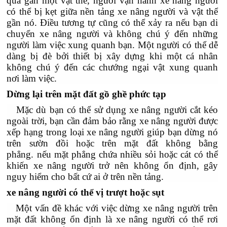
quá gần một vật thể, người vận hành xe nâng người
có thể bị kẹt giữa nền tảng xe nâng người và vật thể
gần nó. Điều tương tự cũng có thể xảy ra nếu bạn di
chuyển xe nâng người và không chú ý đến những
người làm việc xung quanh bạn. Một người có thể dễ
dàng bị đè bởi thiết bị xây dựng khi một cá nhân
không chú ý đến các chướng ngại vật xung quanh
nơi làm việc.
Dừng lại trên mặt đất gồ ghề phức tạp
Mặc dù bạn có thể sử dụng xe nâng người cắt kéo
ngoài trời, bạn cần đảm bảo rằng xe nâng người được
xếp hạng trong loại xe nâng người giúp bạn dừng nó
trên sườn đồi hoặc trên mặt đất không bằng
phẳng. nếu mặt phẳng chứa nhiều sỏi hoặc cát có thể
khiến xe nâng người trở nên không ổn định, gây
nguy hiểm cho bất cứ ai ở trên nền tảng.
xe nâng người có thể vị trượt hoặc sụt
Một vấn đề khác với việc dừng xe nâng người trên
mặt đất không ổn định là xe nâng người có thể rơi