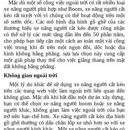
Mặc dù một số công việc ngoài trời có rất nhiều loại
xe nâng người phù hợp như Boom, xe nâng người cắt
kéo rất tuyệt vời vì chúng có thể hoạt động trên một
số sườn dốc. Các mô hình địa hình gồ ghề của các
thương hiệu xe nâng người cắt kéo được công nhận
có thể xử lý các mức tăng dần lên đến 50 phần trăm,
cho phép bạn tiếp cận một cách an toàn một vài công
việc trong khi đi trên một ngọn đồi, dốc hoặc địa
hình không bằng phẳng. sựa lựa chọn này cung cấp
một giải pháp thay thế cho việc giằng thang trên mặt
đất không bằng phẳng.
Không gian ngoài trời
Một lý do khác để sử dụng xe nâng người cắt kéo
trên các trang web việc làm ngoài trời liên quan đến
không gian. Mặc dù khi bắt đầu một dự án xây dựng,
bạn có thể chọn xe nâng người boom hoặc xe nâng
người khác, không gian làm việc ngoài trời của bạn
trở nên hạn chế hơn. Xe nâng người cắt kéo địa hình
gồ ghề thường có dấu chân lốp xe nhỏ hơn so với xe
nâng người kính khác, Một xe nâng người cắt kéo có