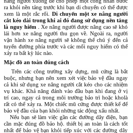
nâng người xuống để cho phép một công nhân bước
ra khỏi nền tảng trước khi bạn di chuyển có thể được
xem là một rắc rối.
Di chuyển một xe nâng người
cắt kéo dài trong khi ai đó đang sử dụng nền tảng
là nguy hiểm
. Xe nâng người được nâng cao sẽ khó
lái hơn xe nâng người thu gọn về. Ngoài ra, người
vận hành xe nâng người sẽ không thể chú ý đến cả
tuyến đường phía trước và các mối nguy hiểm có thể
xảy ra bất kỳ lúc nào.
Mặc đồ an toàn đúng cách
Trên các công trường xây dựng, mũ cứng là bắt
buộc, nhưng bạn nên xem xét việc bảo vệ đầu ngay
cả khi sử dụng xe nâng người cắt kéo cho các nhiệm
vụ khác. Khả năng đánh vào đầu bạn khi đang ở vị
trí cao, ngay cả trong môi trường bảo trì hoặc kholà
rất có thể xảy ra. Một chiếc mũ cứng được thiết kế để
bảo vệ đầu của bạn khỏi những tác động xấu nhất.
Nếu bạn sẽ làm việc gần các đường dây điện, bạn
cần mặc đúng đồ bảo hộ. thiết bị an toàn là cách tốt
nhất để bảo vệ bạn khỏi tiếp xúc với các đường dây