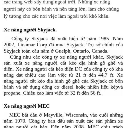
các trang web xây dựng ngoài trời. Những xe nâng
người này có bốn bánh và nền tảng lớn, làm cho chúng
lý tưởng cho các nơi việc làm ngoài trời khó khăn.
Xe nâng người Skyjack.
Công ty Skyjack đã xuất hiện từ năm 1985. Năm
2002, Linamar Corp đã mua Skyjack. Trụ sở chính của
Skyjack toàn cầu nằm ở Guelph, Ontario, Canada.
Cũng như các công ty xe nâng người khác, Skyjack
sản xuất xe nâng người cắt kéo địa hình gồ ghề và
điện. Xe nâng người cắt kéo điện DC của công ty có khả
năng đạt chiều cao làm việc từ 21 ft đến 44,7 ft. Xe
nâng người cắt kéo địa hình gồ ghề của Skyjack có bốn
bánh và sử dụng động cơ diesel hoặc nhiên liệu képvà
propane. Chiều cao làm việc từ 32 ft đến 56 ft.
Xe nâng người MEC
MEC bắt đầu ở Mayville, Wisconsin, vào cuối những
năm 1970. Công ty ban đầu sản xuất các sản phẩm xe
nâng người cắt kéo. Đến năm 2008, MEC chịu trách