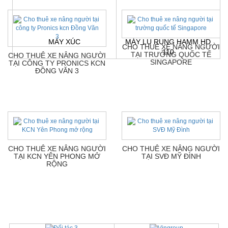
MÁY XÚC
MÁY LU RUNG HAMM HD
CHO THUÊ XE NÂNG NGƯỜI
110
TẠI TRƯỜNG QUỐC TẾ
CHO THUÊ XE NÂNG NGƯỜI
SINGAPORE
TẠI CÔNG TY PRONICS KCN
Giá:
Liên hệ
Giá:
Liên hệ
ĐỒNG VĂN 3
CHO THUÊ XE NÂNG NGƯỜI
CHO THUÊ XE NÂNG NGƯỜI
TẠI KCN YÊN PHONG MỞ
TẠI SVĐ MỸ ĐÌNH
RỘNG