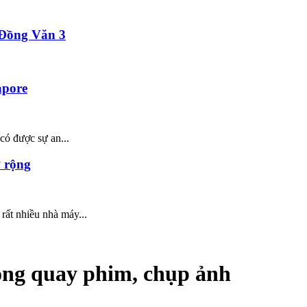
n Đồng Văn 3
apore
có được sự an...
 rộng
rất nhiều nhà máy...
ong quay phim, chụp ảnh