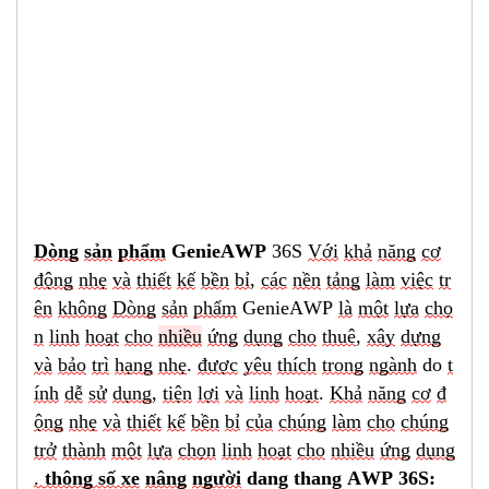
Dòng
sản
phẩm
GenieAWP
36S
Với
khả
năng
cơ
động
nhẹ
và
thiết
kế
bền
bỉ
,
các
nền
tảng
làm
việc
tr
ên
không
Dòng
sản
phẩm
GenieAW
P
là
một
lựa
chọ
n
linh
hoạt
cho
nhiều
ứng
dụng
cho
thuê
,
xây
dựng
và
bảo
trì
hạng
nhẹ
.
được
yêu
thích
trong
ngành
do
t
ính
dễ
sử
dụng
,
tiện
lợi
và
linh
hoạt
.
Khả
năng
cơ
đ
ộng
nhẹ
và
thiết
kế
bền
bỉ
của
chúng
làm
cho
chúng
trở
thành
một
lựa
chọn
linh
hoạt
cho
nhiều
ứng
dụng
.
thông số xe
nâng
người
dang thang AWP 36S: