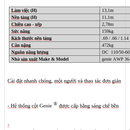
Làm
việc
(H)
13,1m
Nền
tảng
(H)
11,1m
Chiều
cao
-
xếp
2,78m
Sức
nâng
159kg
Kích
thước
nền
tảng
.69 / .66 / 1.14
Cân
nặng
472kg
Nguồn
năng
lượng
DC 110/50-6
Nhà
sản
xuất
Make & Model
genie AWP 36
Cài
đặt
nhanh
chóng
,
một
người
và
thao
tác
đơn
giản
®
- Hệ
thống
cột
Genie
được
cấp
bằng
sáng
chế
bền
-