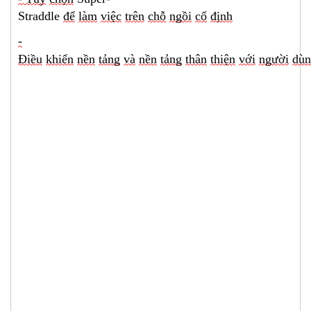
Straddle
để
làm
việc
trên
chỗ
ngồi
cố
định
-
Điều
khiển
nền
tảng
và
nền
tảng
thân
thiện
với
người
dùn