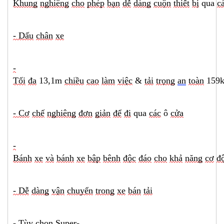
Khung
nghiêng
cho
phép
bạn
dễ
dàng
cuộn
thiết
bị
qua
c
- Dấu
chân
xe
-
Tối
đa
13,1m
chiều
cao
làm
việc
&
tải
trọng
an
toàn
159
- Cơ
chế
nghiêng
đơn
giản
để
đi
qua
các
ô
cửa
-
Bánh
xe
và
bánh
xe
bập
bênh
độc
đáo
cho
khả
năng
cơ
đ
- Dễ
dàng
vận
chuyển
trong
xe
bán
tải
- Tùy
chọn
Super-