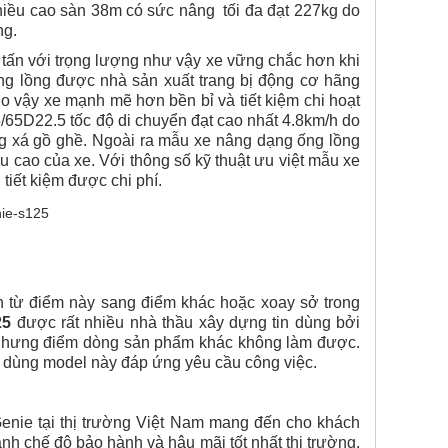
 chiều cao sàn 38m có sức nâng
tối đa đạt 227kg do
ng.
 tấn với trọng lượng như vậy xe vững chắc hơn khi
ng lồng được nhà sản xuất trang bị động cơ hãng
o vậy xe mạnh mẽ hơn bền bỉ và tiết kiệm chi hoạt
/65D22.5 tốc độ di chuyển đạt cao nhất 4.8km/h do
ng xá gồ ghề. Ngoài ra mẫu xe nâng dạng ống lồng
u cao của xe. Với thông số kỹ thuật ưu việt mẫu xe
iết kiệm được chi phí.
n từ điểm này sang điểm khác hoặc xoay sở trong
25
được rất nhiều nhà thầu xây dựng tin dùng bởi
i nhưng điểm dòng sản phẩm khác không làm được.
 dùng model này đáp ứng yêu cầu công việc.
Genie tại thị trường Việt Nam mang đến cho khách
anh chế độ bảo hành và hậu mãi tốt nhất thị trường.