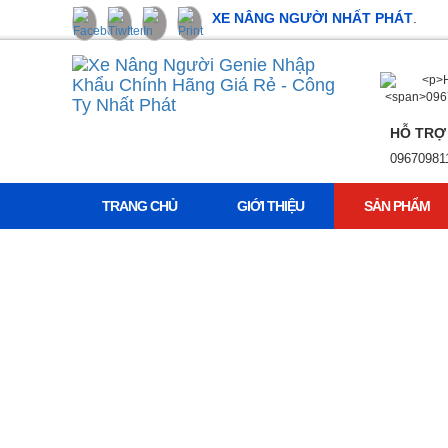
XE NÂNG NGƯỜI NHẤT PHÁT
.
HỖ TRỢ
09670981
TRANG CHỦ
GIỚI THIỆU
SẢN PHẨM