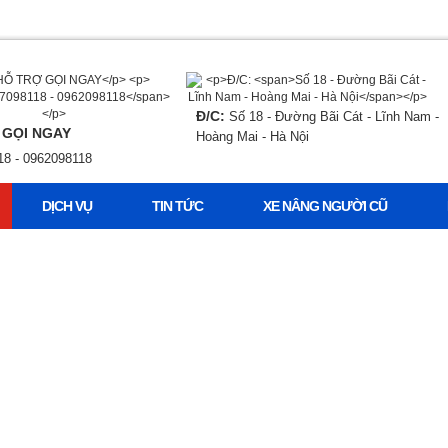
Đ/C:
Số 18 - Đường Bãi Cát - Lĩnh Nam -
 GỌI NGAY
Hoàng Mai - Hà Nội
18 - 0962098118
DỊCH VỤ
TIN TỨC
XE NÂNG NGƯỜI CŨ
XE NÂNG S BOOM