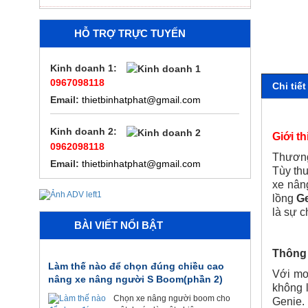
HỖ TRỢ TRỰC TUYẾN
Kinh doanh 1
:
0967098118
Chi tiế
Email:
thietbinhatphat@gmail.com
Kinh doanh 2
:
Giới t
0962098118
Thương
Email:
thietbinhatphat@gmail.com
Tùy th
xe nân
lồng
G
là sự c
BÀI VIẾT NỔI BẬT
Thông 
Làm thế nào để chọn đúng chiều cao
Với mo
nâng xe nâng người S Boom(phần 2)
không 
Chọn xe nâng người boom cho
Genie.