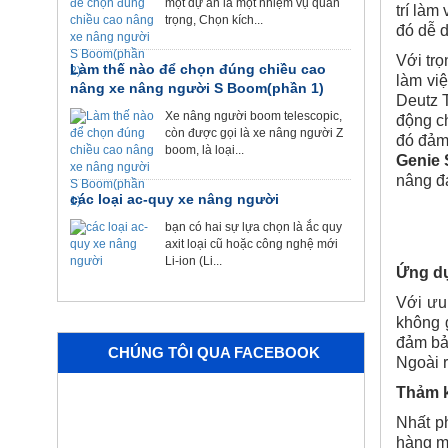
một dự án là một nhiệm vụ quan
trí làm
trọng, Chọn kích...
đó dễ d
Với tr
Làm thế nào để chọn đúng chiều cao
làm vi
nâng xe nâng người S Boom(phần 1)
Deutz T
Xe nâng người boom telescopic,
động ch
còn được gọi là xe nâng người Z
đó đảm
boom, là loại...
Genie
nâng đá
các loại ac-quy xe nâng người
bạn có hai sự lựa chọn là ắc quy
axit loại cũ hoặc công nghệ mới
Li-ion (Li...
Ứng dụ
Với ưu
không 
đảm bả
CHÚNG TÔI QUA FACEBOOK
Ngoài 
Thảm k
Nhất p
hàng m