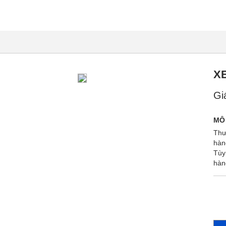
X
Gi
MÔ
Thư
hàn
Tùy
hàn