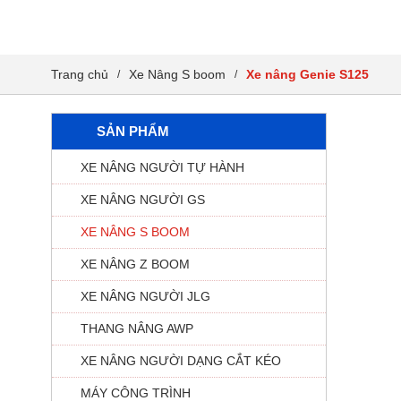
Trang chủ
Xe Nâng S boom
Xe nâng Genie S125
/
/
SẢN PHẨM
XE NÂNG NGƯỜI TỰ HÀNH
XE NÂNG NGƯỜI GS
XE NÂNG S BOOM
XE NÂNG Z BOOM
XE NÂNG NGƯỜI JLG
THANG NÂNG AWP
XE NÂNG NGƯỜI DẠNG CẮT KÉO
MÁY CÔNG TRÌNH