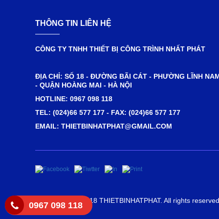
THÔNG TIN LIÊN HỆ
CÔNG TY TNHH THIẾT BỊ CÔNG TRÌNH NHẤT PHÁT
ĐỊA CHỈ: SỐ 18 - ĐƯỜNG BÃI CÁT - PHƯỜNG LĨNH NA
- QUẬN HOÀNG MAI - HÀ NỘI
HOTLINE: 0967 098 118
TEL: (024)66 577 177 - FAX: (024)66 577 177
EMAIL: THIETBINHATPHAT@GMAIL.COM
Copyright ©2018 THIETBINHATPHAT. All rights reserve
0967 098 118