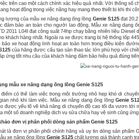
 việc trên cao một cách chính xác hiệu quả nhất. Với thông số
ang hoạt động trong việc nâng hay mang theo thiết bị khi thi cô
ọng lượng của mẫu xe nâng dạng ống lồng
Genie S125
đạt 20,2
ệc đảm bảo an toàn cho người lao động. Mẫu xe nâng dạng ố
D 2011 L04I đạt công suất 74hp chạy bằng nhiên liệu Diesel d
o khách hàng nhất. Ngoài ra xe được trang bị hệ thống lốp 445
 bảo xe hoạt động linh hoạt an toàn hơn trong điều kiện đườ
 S125
của hãng được cấu tạo sàn thao tác lớn phù hợp với chiề
p ứng tốt nhu cầu của khách hàng đảm bảo hiệu quả đúng tiến t
ng mẫu xe nâng dạng ống lồng Genie S125
 điểm có thể làm việc trong môi trường nhỏ hẹp khó di chuyể
gian nhỏ khi làm việc. Mẫu xe nâng dạng ống lồng
Genie S1
o được yếu tố về khả năng di chuyển độ cao tối đa vươn tớ
ra một số doanh nghiệp dịch vụ sửa chữa hay vệ sinh cũng ứng
hảo đơn vị phân phối dòng sản phẩm Genie S125
hát là đơn vị phấn phối chính hãng và uy tin dòng sản phẩm 
ẫu xe nâng ống lồng
Genie S125
chất lượng giá thành cạnh tr